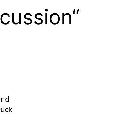
cussion“
und
rück